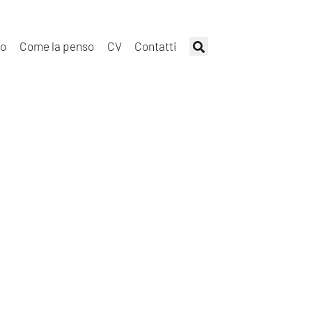
to
Come la penso
CV
Contatti