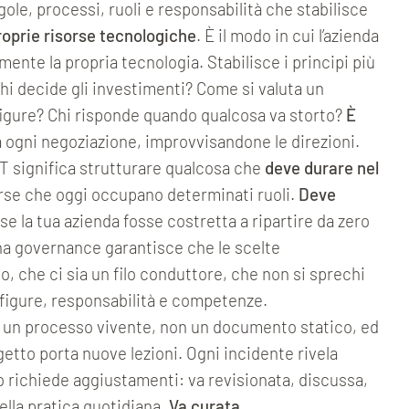
ole, processi, ruoli e responsabilità che stabilisce
oprie risorse tecnologiche
. È il modo in cui l’azienda
ente la propria tecnologia. Stabilisce i principi più
chi decide gli investimenti? Come si valuta un
igure? Chi risponde quando qualcosa va storto?
È
a ogni negoziazione, improvvisandone le direzioni.
T significa strutturare qualcosa che
deve durare nel
rse che oggi occupano determinati ruoli.
Deve
se la tua azienda fosse costretta a ripartire da zero
na governance garantisce che le scelte
, che ci sia un filo conduttore, che non si sprechi
, figure, responsabilità e competenze.
è un processo vivente, non un documento statico, ed
getto porta nuove lezioni. Ogni incidente rivela
richiede aggiustamenti: va revisionata, discussa,
ella pratica quotidiana.
Va curata
.