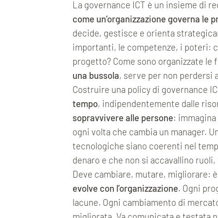
La governance ICT è un insieme di reg
come un’organizzazione governa le pr
decide, gestisce e orienta strategicam
importanti, le competenze, i poteri: 
progetto? Come sono organizzate le f
una bussola
, serve per non perdersi 
Costruire una policy di governance IC
tempo
, indipendentemente dalle riso
sopravvivere alle persone
: immagina 
ogni volta che cambia un manager. U
tecnologiche siano coerenti nel tempo
denaro e che non si accavallino ruoli
Deve cambiare, mutare, migliorare: 
evolve con l’organizzazione
. Ogni pro
lacune. Ogni cambiamento di mercato 
migliorata. Va comunicata e testata n